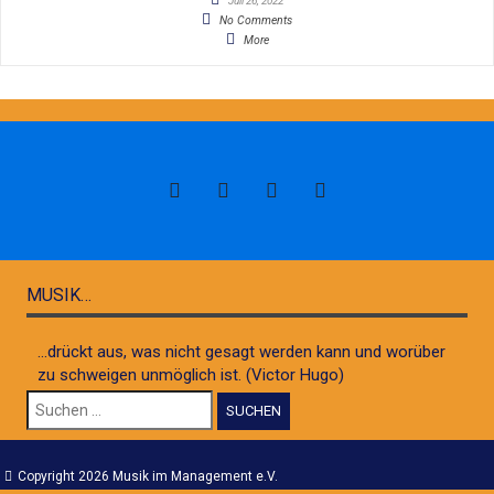
Juli 26, 2022
No Comments
More
MUSIK…
...drückt aus, was nicht gesagt werden kann und worüber
zu schweigen unmöglich ist. (Victor Hugo)
Suchen
nach:
Copyright 2026 Musik im Management e.V.