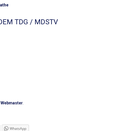
lathe
DEM TDG / MDSTV
n
Webmaster
.
WhatsApp