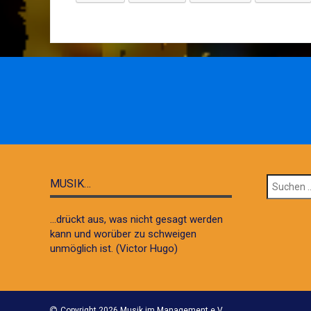
Suchen
MUSIK…
nach:
...drückt aus, was nicht gesagt werden
kann und worüber zu schweigen
unmöglich ist. (Victor Hugo)
Copyright 2026 Musik im Management e.V.