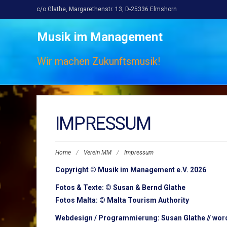
c/o Glathe, Margarethenstr. 13, D-25336 Elmshorn
Musik im Management
Wir machen Zukunftsmusik!
IMPRESSUM
Home
/
Verein MM
/
Impressum
Copyright © Musik im Management e.V. 2026
Fotos & Texte: © Susan & Bernd Glathe
Fotos Malta: © Malta Tourism Authority
Webdesign / Programmierung: Susan Glathe // wor