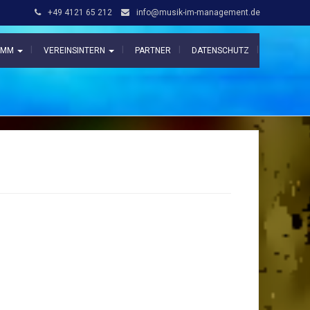
+49 4121 65 212
info@musik-im-management.de
N MM
VEREINSINTERN
PARTNER
DATENSCHUTZ