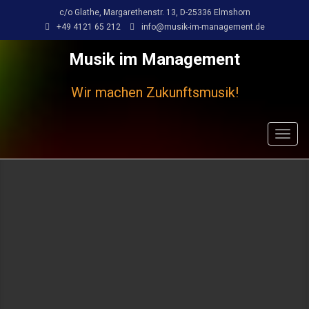
c/o Glathe, Margarethenstr. 13, D-25336 Elmshorn
+49 4121 65 212
info@musik-im-management.de
Musik im Management
Wir machen Zukunftsmusik!
Toggl
navig