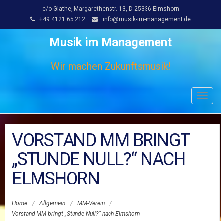
c/o Glathe, Margarethenstr. 13, D-25336 Elmshorn
+49 4121 65 212
info@musik-im-management.de
Musik im Management
Wir machen Zukunftsmusik!
Toggl
navig
VORSTAND MM BRINGT
„STUNDE NULL?“ NACH
ELMSHORN
Home
/
Allgemein
/
MM-Verein
/
Vorstand MM bringt „Stunde Null?“ nach Elmshorn