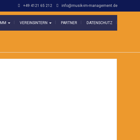
+49 4121 65 212
info@musik-im-management.de
N MM
VEREINSINTERN
PARTNER
DATENSCHUTZ