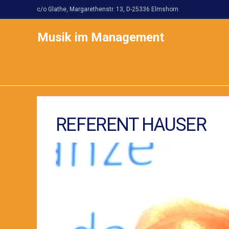
c/o Glathe, Margarethenstr. 13, D-25336 Elmshorn
Musik im Management
Wir machen Zukunftsmusik!
REFERENT HAUSER