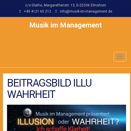
c/o Glathe, Margarethenstr. 13, D-25336 Elmshorn
+49 4121 65 212
info@musik-im-management.de
Musik im Management
Wir machen Zukunftsmusik!
Toggl
navig
BEITRAGSBILD ILLU
WAHRHEIT