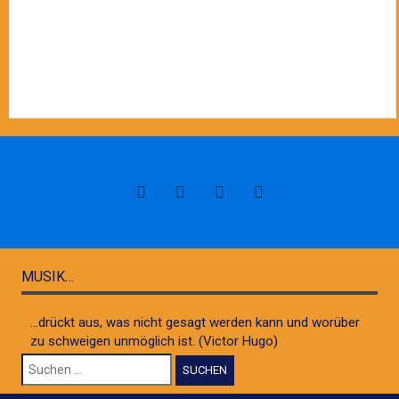
MUSIK…
...drückt aus, was nicht gesagt werden kann und worüber
zu schweigen unmöglich ist. (Victor Hugo)
Suchen
nach: