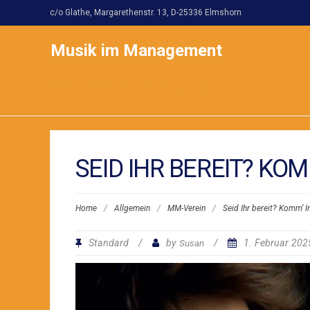
c/o Glathe, Margarethenstr. 13, D-25336 Elmshorn
Musik im Management
Wir machen Zukunftsmusik!
SEID IHR BEREIT? KOM
Home
/
Allgemein
/
MM-Verein
/
Seid Ihr bereit? Komm‘ In
Standard
/
by
Susan
/
1. Februar 20