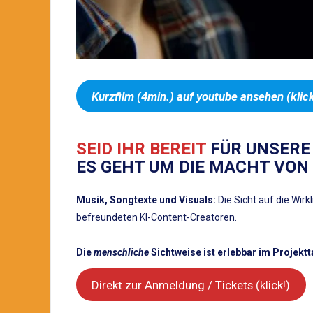
Kurzfilm (4min.) auf youtube ansehen (klick
SEID IHR BEREIT
FÜR UNSERE 
ES GEHT UM DIE MACHT VON 
Musik, Songtexte und Visuals:
Die Sicht auf die Wirk
befreundeten KI-Content-Creatoren.
Die
menschliche
Sichtweise ist erlebbar im Projekt
Direkt zur Anmeldung / Tickets (klick!)