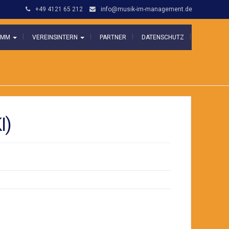
+49 4121 65 212
info@musik-im-management.de
N MM
VEREINSINTERN
PARTNER
DATENSCHUTZ
I)