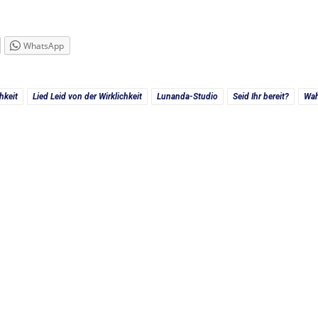
WhatsApp
hkeit
Lied Leid von der Wirklichkeit
Lunanda-Studio
Seid Ihr bereit?
Wah